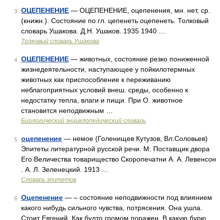
ОЦЕПЕНЕНИЕ
— ОЦЕПЕНЕНИЕ, оцепенения, мн. нет, ср.
3
(книжн.). Состояние по гл. цепенеть оцепенеть. Толковый
словарь Ушакова. Д.Н. Ушаков. 1935 1940 …
Толковый словарь Ушакова
ОЦЕПЕНЕНИЕ
— животных, состояние резко пониженной
4
жизнедеятельности, наступающее у пойкилотермных
животных как приспособление к переживанию
неблагоприятных условий внеш. среды, особенно к
недостатку тепла, влаги и пищи. При О. животное
становится неподвижным …
Биологический энциклопедический словарь
оцепенение
— немое (Голенищев Кутузов, Вл.Соловьев)
5
Эпитеты литературной русской речи. М: Поставщик двора
Его Величества товарищество Скоропечатни А. А. Левенсон
. А. Л. Зеленецкий. 1913 …
Словарь эпитетов
Оцепенение
— – состояние неподвижности под влиянием
6
какого нибудь сильного чувства, потрясения. Она ушла.
Стоит Евгений, Как будто громом поражен. В какую бурю