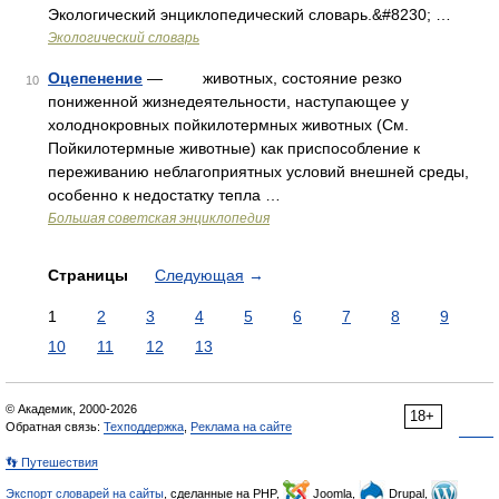
Экологический энциклопедический словарь.&#8230; …
Экологический словарь
Оцепенение
— животных, состояние резко
10
пониженной жизнедеятельности, наступающее у
холоднокровных пойкилотермных животных (См.
Пойкилотермные животные) как приспособление к
переживанию неблагоприятных условий внешней среды,
особенно к недостатку тепла …
Большая советская энциклопедия
Страницы
Следующая
→
1
2
3
4
5
6
7
8
9
10
11
12
13
© Академик, 2000-2026
18+
Обратная связь:
Техподдержка
,
Реклама на сайте
👣 Путешествия
Экспорт словарей на сайты
, сделанные на PHP,
Joomla,
Drupal,