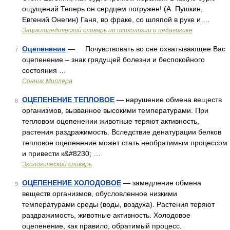
ощущений Теперь он сердцем погружен! (А. Пушкин,
Евгений Онегин) Ганя, во фраке, со шляпой в руке и …
Энциклопедический словарь по психологии и педагогике
Оцепенение
— Почувствовать во сне охватывающее Вас
7
оцепенение – знак грядущей болезни и беспокойного
состояния …
Сонник Миллера
ОЦЕПЕНЕНИЕ ТЕПЛОВОЕ
— нарушение обмена веществ
8
организмов, вызванное высокими температурами. При
тепловом оцепенении животные теряют активность,
растения раздражимость. Вследствие денатурации белков
тепловое оцепенение может стать необратимым процессом
и привести к&#8230; …
Экологический словарь
ОЦЕПЕНЕНИЕ ХОЛОДОВОЕ
— замедление обмена
9
веществ организмов, обусловленное низкими
температурами среды (воды, воздуха). Растения теряют
раздражимость, животные активность. Холодовое
оцепенение, как правило, обратимый процесс.